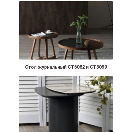
Стол журнальный CT6082 и CT3059