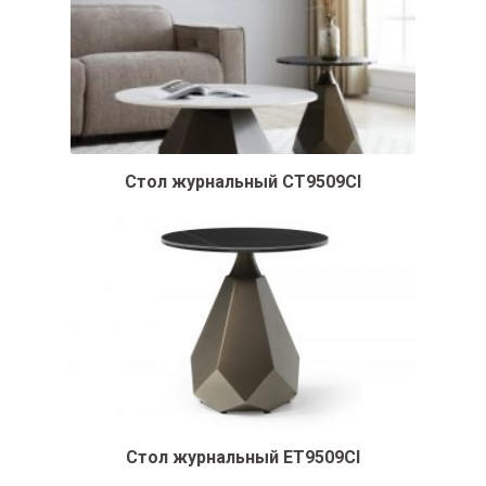
Стол журнальный CT9509CI
Стол журнальный ET9509CI