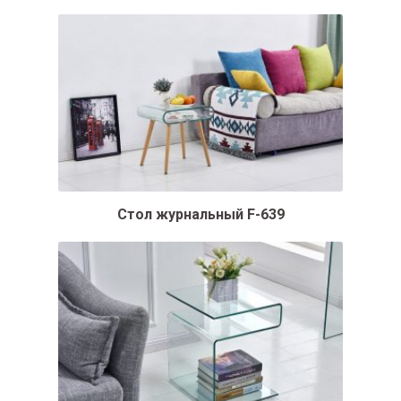
Стол журнальный F-639