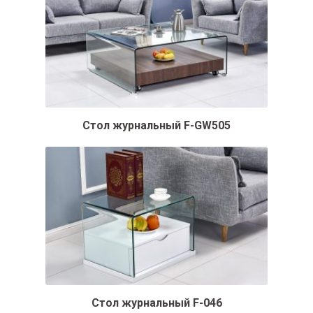
Стол журнальный F-GW505
Стол журнальный F-046