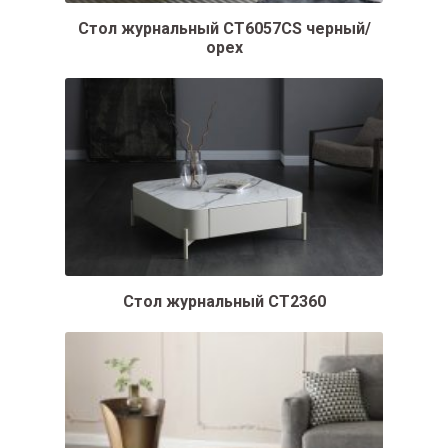
Стол журнальный CT6057CS черный/
орех
Стол журнальный CT2360